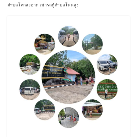
ตำบลโคกสะอาด เช่ารถตู้ตำบลโนนสูง